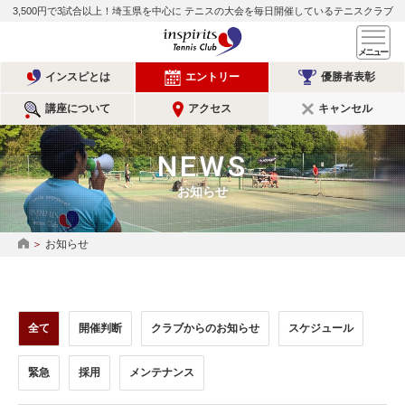
3,500円で3試合以上！埼玉県を中心に
テニスの大会を毎日開催しているテニスクラブ
インスピリッツテニスクラ
メ
インスピとは
エントリー
優勝者表彰
講座について
アクセス
キャンセル
NEWS
お知らせ
お知らせ
HOME
全て
開催判断
クラブからのお知らせ
スケジュール
緊急
採用
メンテナンス