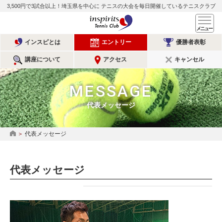
3,500円で3試合以上！埼玉県を中心に
テニスの大会を毎日開催しているテニスクラブ
インスピリッツテニスクラ
メ
インスピとは
エントリー
優勝者表彰
講座について
アクセス
キャンセル
MESSAGE
代表メッセージ
代表メッセージ
HOME
代表メッセージ