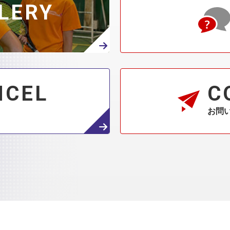
LERY
NCEL
C
お問