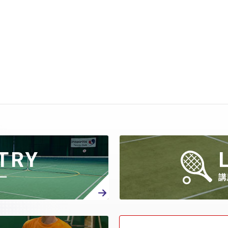
TRY
ー
講