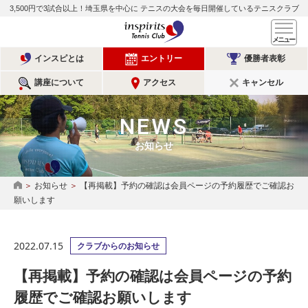
3,500円で3試合以上！埼玉県を中心に
テニスの大会を毎日開催しているテニスクラブ
インスピリッツテニスクラ
メ
インスピとは
エントリー
優勝者表彰
講座について
アクセス
キャンセル
NEWS
お知らせ
お知らせ
【再掲載】予約の確認は会員ページの予約履歴でご確認お
HOME
願いします
2022.07.15
クラブからのお知らせ
【再掲載】予約の確認は会員ページの予約
履歴でご確認お願いします