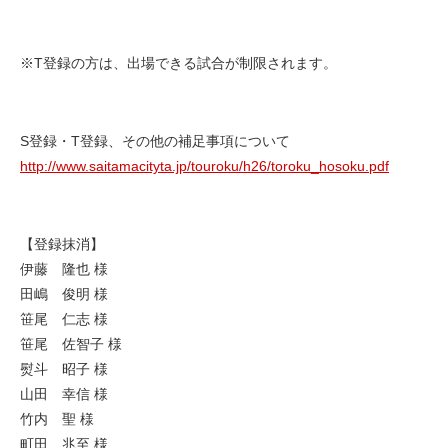
※T登録の方は、出場できる試合が制限されます。
S登録・T登録、その他の補足事項について
http://www.saitamacityta.jp/touroku/h26/toroku_hosoku.pdf
【登録抹消】
伊藤 隆也 様
田嶋 俊明 様
笹尾 仁志 様
笹尾 佐智子 様
熨斗 昭子 様
山田 幸信 様
竹内 聖 様
町田 兆至 様