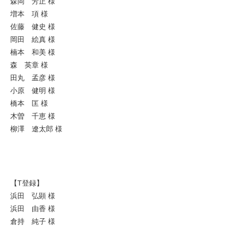
森岡 芳正 様
増本 項 様
佐藤 健史 様
岡田 絵真 様
楠本 和美 様
森 英章 様
田丸 孟彦 様
小原 健明 様
橋本 匡 様
木曽 千恵 様
柳澤 遼太郎 様
【T登録】
浜田 弘顕 様
浜田 由香 様
倉持 純子 様