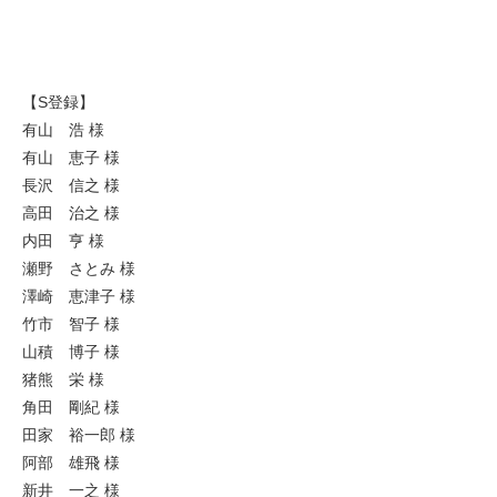
【S登録】
有山 浩 様
有山 恵子 様
長沢 信之 様
高田 治之 様
内田 亨 様
瀬野 さとみ 様
澤崎 恵津子 様
竹市 智子 様
山積 博子 様
猪熊 栄 様
角田 剛紀 様
田家 裕一郎 様
阿部 雄飛 様
新井 一之 様