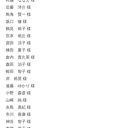
村越 ななえ 様
近藤 洋介 様
鳥海 賢一 様
坂口 修 様
鶴見 裕子 様
宮本 侯丘 様
原田 涼子 様
棟田 夏子 様
倉内 貴久英 様
森田 治子 様
蛭田 智子 様
岸 裕晃 様
遠藤 ゆかり 様
小野 森彦 様
山崎 純 様
永島 真紀 様
市川 善康 様
神谷 智子 様