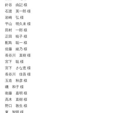
針谷 由記 様
石渡 英一郎 様
岩崎 弘 様
平山 明久未 様
田村 一郎 様
正田 暁子 様
配島 聡一 様
佐藤 綾乃 様
長谷川 直樹 様
宮下 聡 様
宮下 さな恵 様
長谷川 佳吾 様
玉造 秋彦 様
磯 和子 様
衛藤 嘉明 様
高木 直樹 様
野口 敦生 様
東 智明 様