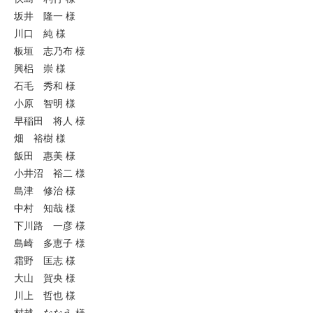
坂井 隆一 様
川口 純 様
板垣 志乃布 様
興梠 崇 様
石毛 秀和 様
小原 智明 様
早稲田 将人 様
畑 裕樹 様
飯田 惠美 様
小井沼 裕二 様
島津 修治 様
中村 知哉 様
下川路 一彦 様
島崎 多恵子 様
霜野 匡志 様
大山 賀央 様
川上 哲也 様