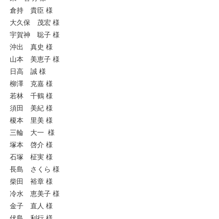
倉持 貴臣 様
大久保 茂宏 様
宇賀神 聡子 様
沖出 真史 様
山本 美恵子 様
日高 誠 様
柳澤 克嘉 様
若林 千鶴 様
須田 美紀 様
榎本 里美 様
三輪 大一 様
塚本 啓介 様
石塚 柾実 様
長島 さくら 様
柴田 裕章 様
冷水 恵美子 様
金子 直人 様
伏島 利行 様