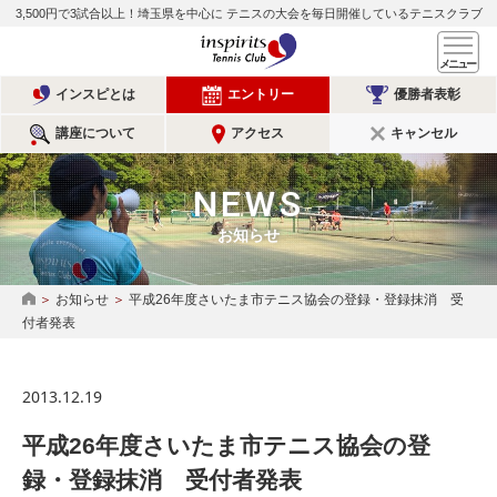
3,500円で3試合以上！埼玉県を中心に
テニスの大会を毎日開催しているテニスクラブ
インスピリッツテニスクラ
メ
インスピとは
エントリー
優勝者表彰
講座について
アクセス
キャンセル
NEWS
お知らせ
お知らせ
平成26年度さいたま市テニス協会の登録・登録抹消 受
HOME
付者発表
2013.12.19
平成26年度さいたま市テニス協会の登
録・登録抹消 受付者発表