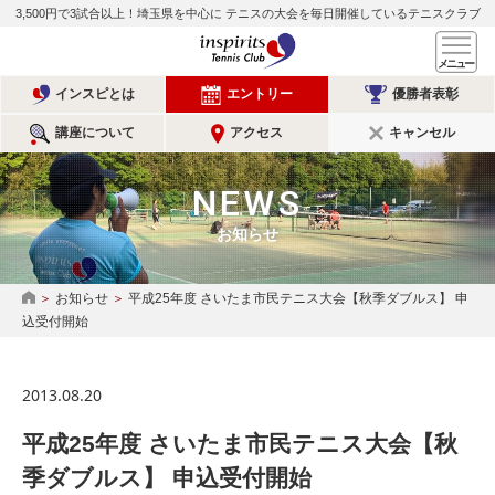
3,500円で3試合以上！埼玉県を中心に
テニスの大会を毎日開催しているテニスクラブ
インスピリッツテニスクラ
メ
インスピとは
エントリー
優勝者表彰
講座について
アクセス
キャンセル
NEWS
お知らせ
お知らせ
平成25年度 さいたま市民テニス大会【秋季ダブルス】 申
HOME
込受付開始
2013.08.20
平成25年度 さいたま市民テニス大会【秋
季ダブルス】 申込受付開始