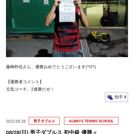
藤崎幹也さん、優勝おめでとうございます(^O^)
【優勝者コメント】
元気コーチ、2連勝だぜ！
拍手
4
2022.08.28
男子ダブルス
ALWAYS TENNIS SCHOOL
08/28(日) 男子ダブルス 初中級 優勝＜