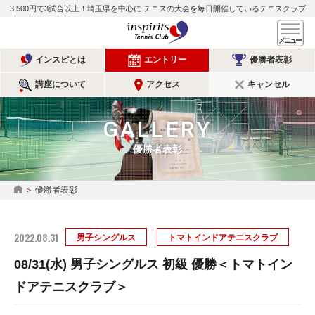
3,500円で3試合以上！埼玉県を中心に
テニスの大会を毎日開催しているテニスクラブ
インスピリッツテニスクラ
メ
インスピとは
エントリー
優勝者表彰
講座について
アクセス
キャンセル
GALLERY
優勝者表彰
優勝者表彰
HOME
2022.08.31
男子シングルス
トマトインドアテニスクラブ
08/31(水) 男子シングルス 初級 優勝＜トマトイン
ドアテニスクラブ＞