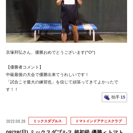
京塚邦弘さん、優勝おめでとうございます(^O^)
【優勝者コメント】
中級最後の大会で優勝出来てうれしいです！
「試合こそ最大の練習也」を信じて頑張ってきてよかったで
す！！
拍手
15
2022.08.28
ミックスダブルス
トマトインドアテニスクラブ
08/28(日) ミックスダブルス 超初級 優勝＜トマト