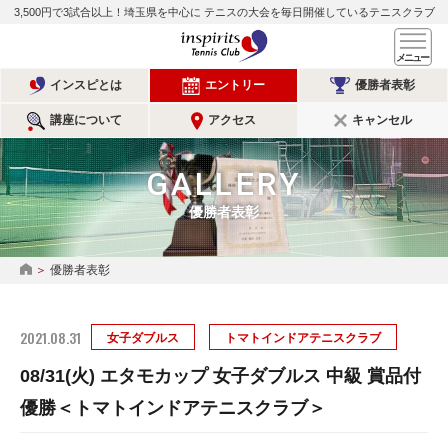
3,500円で3試合以上！埼玉県を中心に
テニスの大会を毎日開催しているテニスクラブ
インスピリッツテニスクラ
メ
インスピとは
エントリー
優勝者表彰
講座について
アクセス
キャンセル
GALLERY
優勝者表彰
優勝者表彰
HOME
2021.08.31
女子ダブルス
トマトインドアテニスクラブ
08/31(火) エタモカップ 女子ダブルス 中級 賞品付
優勝＜トマトインドアテニスクラブ＞