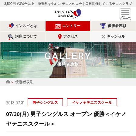
3,500円で3試合以上！埼玉県を中心に
テニスの大会を毎日開催しているテニスクラブ
インスピリッツテニスクラ
メ
インスピとは
エントリー
優勝者表彰
講座について
アクセス
キャンセル
GALLERY
優勝者表彰
優勝者表彰
HOME
2018.07.31
男子シングルス
イケノヤテニススクール
07/30(月) 男子シングルス オープン 優勝＜イケノ
ヤテニススクール＞