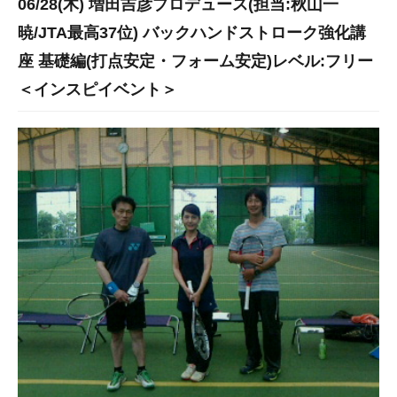
06/28(木) 増田吉彦プロデュース(担当:秋山一
暁/JTA最高37位) バックハンドストローク強化講
座 基礎編(打点安定・フォーム安定)レベル:フリー
＜インスピイベント＞