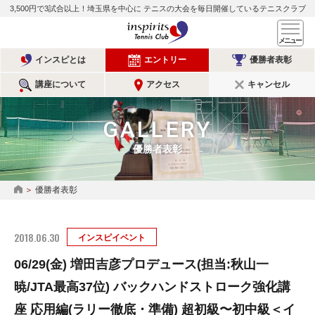
3,500円で3試合以上！埼玉県を中心に
テニスの大会を毎日開催しているテニスクラブ
インスピリッツテニスクラ
メ
インスピとは
エントリー
優勝者表彰
講座について
アクセス
キャンセル
GALLERY
優勝者表彰
優勝者表彰
HOME
2018.06.30
インスピイベント
06/29(金) 増田吉彦プロデュース(担当:秋山一
暁/JTA最高37位) バックハンドストローク強化講
座 応用編(ラリー徹底・準備) 超初級〜初中級＜イ