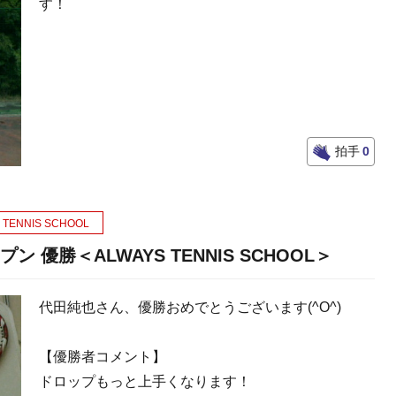
す！
拍手
0
 TENNIS SCHOOL
プン 優勝＜ALWAYS TENNIS SCHOOL＞
代田純也さん、優勝おめでとうございます(^O^)
【優勝者コメント】
ドロップもっと上手くなります！