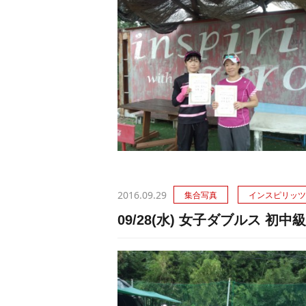
2016.09.29
集合写真
インスピリッツ
09/28(水) 女子ダブルス 