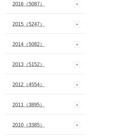
2016
4月
5月
6月
7月
8月
9月
10月
11月
12月
（5087）
(264)
(334)
(249)
(320)
(279)
(258)
(419)
(614)
(504)
2015
3月
4月
5月
6月
7月
8月
9月
10月
11月
12月
（5247）
(297)
(312)
(308)
(250)
(295)
(361)
(695)
(570)
(459)
(485)
2014
2月
3月
4月
5月
6月
7月
8月
9月
10月
11月
12月
（5082）
(301)
(312)
(279)
(362)
(253)
(208)
(686)
(542)
(264)
(387)
(466)
2013
1月
2月
3月
4月
5月
6月
7月
8月
9月
10月
11月
12月
（5152）
(335)
(261)
(272)
(263)
(345)
(223)
(529)
(663)
(365)
(454)
(412)
(483)
2012
1月
2月
3月
4月
4月
6月
7月
8月
9月
10月
11月
12月
（4554）
(319)
(309)
(319)
(279)
(95)
(578)
(708)
(446)
(328)
(438)
(433)
(471)
2011
1月
2月
3月
3月
5月
6月
7月
8月
9月
10月
11月
12月
（3895）
(340)
(299)
(268)
(586)
(688)
(545)
(477)
(378)
(391)
(395)
(414)
(391)
2010
1月
2月
2月
4月
5月
6月
7月
8月
9月
10月
11月
12月
（3385）
(316)
(309)
(652)
(722)
(673)
(417)
(447)
(454)
(481)
(349)
(388)
(381)