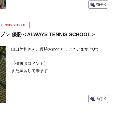
拍手
0
 TENNIS SCHOOL
プン 優勝＜ALWAYS TENNIS SCHOOL＞
山口美和さん、優勝おめでとうございます(^O^)
【優勝者コメント】
また練習して来ます！
拍手
0