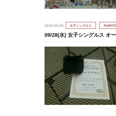
2016.09.29
女子シングルス
ALWAYS
09/28(水) 女子シングルス オー