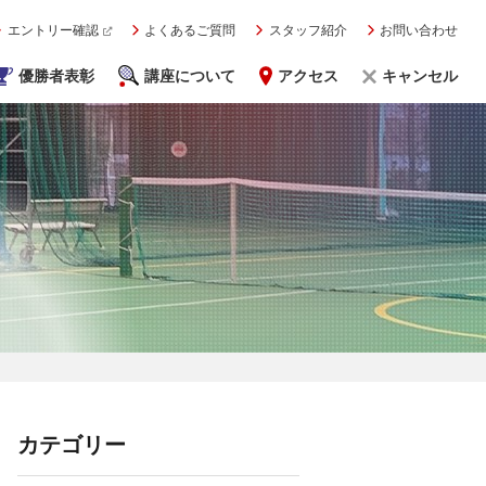
エントリー確認
よくあるご質問
スタッフ紹介
お問い合わせ
優勝者表彰
講座について
アクセス
キャンセル
カテゴリー