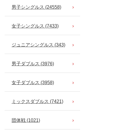
男子シングルス (24558)
女子シングルス (7433)
ジュニアシングルス (343)
男子ダブルス (3976)
女子ダブルス (3958)
ミックスダブルス (7421)
団体戦 (1021)