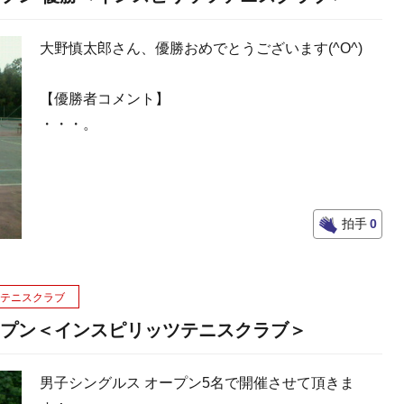
大野慎太郎さん、優勝おめでとうございます(^O^)
【優勝者コメント】
・・・。
拍手
0
テニスクラブ
 オープン＜インスピリッツテニスクラブ＞
男子シングルス オープン5名で開催させて頂きま