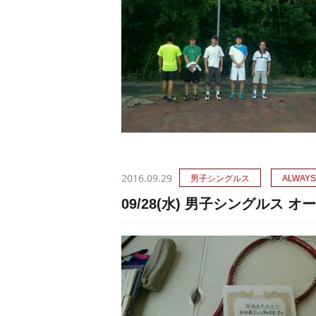
2016.09.29
男子シングルス
ALWAYS
09/28(水) 男子シングルス オー