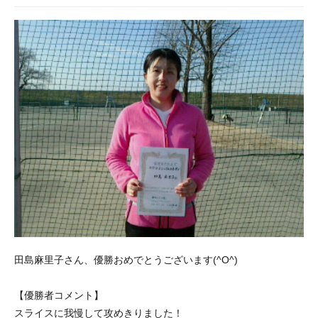
田島麻里子さん、優勝おめでとうございます(^O^)
【優勝者コメント】
スライスに我慢して攻めきりました！