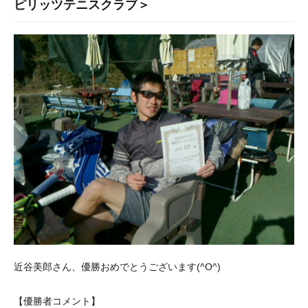
ピリッツテニスクラブ＞
近谷美郎さん、優勝おめでとうございます(^O^)
【優勝者コメント】