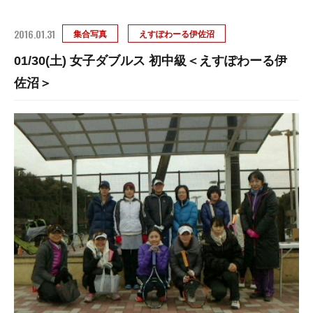
2016.01.31
集合写真
えすぽわーる伊佐沼
01/30(土) 女子ダブルス 初中級＜えすぽわーる伊
佐沼＞