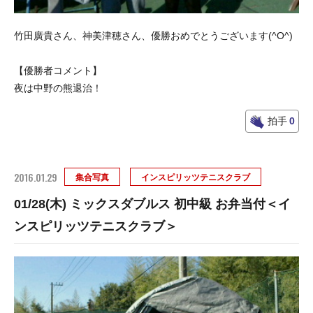
竹田廣貴さん、神美津穂さん、優勝おめでとうございます(^O^)
【優勝者コメント】
夜は中野の熊退治！
拍手
0
2016.01.29
集合写真
インスピリッツテニスクラブ
01/28(木) ミックスダブルス 初中級 お弁当付＜イ
ンスピリッツテニスクラブ＞