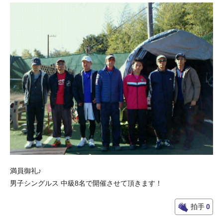
満員御礼♪
男子シングルス 中級8名で開催させて頂きます！
拍手
0