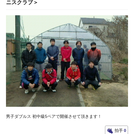
ニスクラブ＞
男子ダブルス 初中級5ペアで開催させて頂きます！
拍手
0