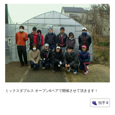
ミックスダブルス オープン6ペアで開催させて頂きます！
拍手
0