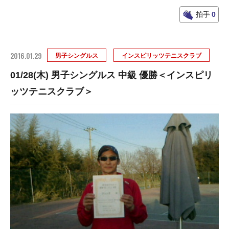
拍手
0
2016.01.29
男子シングルス
インスピリッツテニスクラブ
01/28(木) 男子シングルス 中級 優勝＜インスピリ
ッツテニスクラブ＞