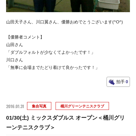
山田天子さん、川口翼さん、優勝おめでとうございます(^O^)
【優勝者コメント】
山田さん
「ダブルフォルトが少なくてよかったです！」
川口さん
「無事に会場までたどり着けて良かったです！」
拍手
0
2016.01.31
集合写真
桶川グリーンテニスクラブ
01/30(土) ミックスダブルス オープン＜桶川グリ
ーンテニスクラブ＞