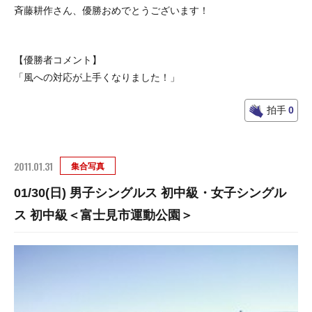
斉藤耕作さん、優勝おめでとうございます！
【優勝者コメント】
「風への対応が上手くなりました！」
拍手
0
2011.01.31
集合写真
01/30(日) 男子シングルス 初中級・女子シングル
ス 初中級＜富士見市運動公園＞