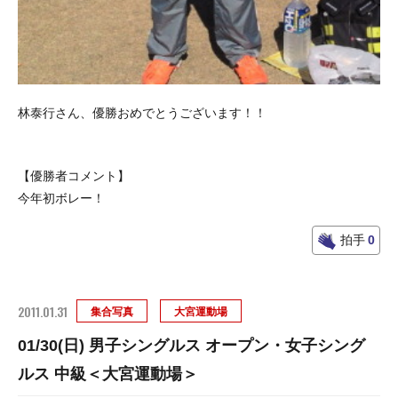
林泰行さん、優勝おめでとうございます！！
【優勝者コメント】
今年初ボレー！
拍手
0
2011.01.31
集合写真
大宮運動場
01/30(日) 男子シングルス オープン・女子シング
ルス 中級＜大宮運動場＞