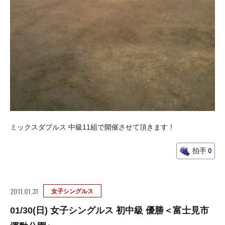
ミックスダブルス 中級11組で開催させて頂きます！
拍手
0
2011.01.31
女子シングルス
01/30(日) 女子シングルス 初中級 優勝＜富士見市