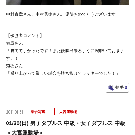
中村泰章さん、中村秀樹さん、優勝おめでとうございます！！
【優勝者コメント】
泰章さん
「勝ててよかったです！また優勝出来るように腕磨いておきま
す。！」
秀樹さん
「盛り上がって厳しい試合を勝ち抜けてラッキーでした！」
拍手
0
2011.01.31
集合写真
大宮運動場
01/30(日) 男子ダブルス 中級・女子ダブルス 中級
＜大宮運動場＞