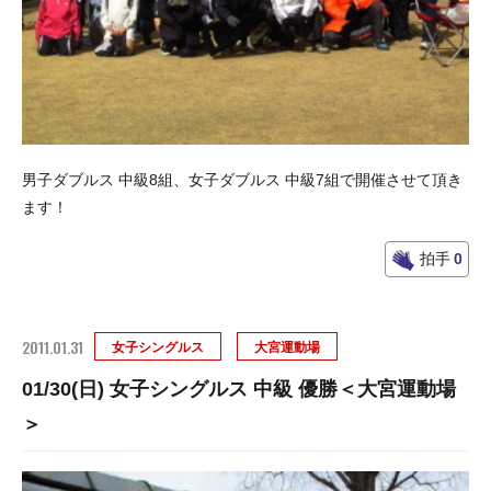
男子ダブルス 中級8組、女子ダブルス 中級7組で開催させて頂き
ます！
拍手
0
2011.01.31
女子シングルス
大宮運動場
01/30(日) 女子シングルス 中級 優勝＜大宮運動場
＞