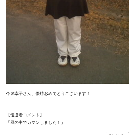
今泉幸子さん、優勝おめでとうございます！
【優勝者コメント】
「風の中でガマンしました！」