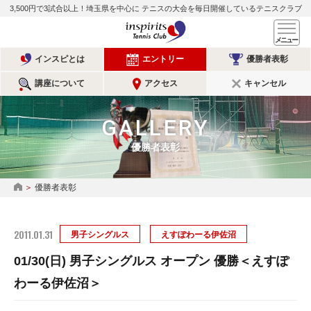
3,500円で3試合以上！埼玉県を中心に
テニスの大会を毎日開催しているテニスクラブ
インスピリッツテニスクラ
メ
インスピとは
エントリー
優勝者表彰
講座について
アクセス
キャンセル
GALLERY
優勝者表彰
優勝者表彰
HOME
2011.01.31
男子シングルス
えすぽわーる伊佐沼
01/30(日) 男子シングルス オープン 優勝＜えすぽ
わーる伊佐沼＞