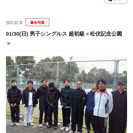
2011.01.31
集合写真
01/30(日) 男子シングルス 超初級＜松伏記念公園
＞