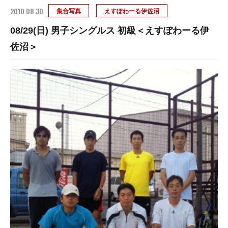
2010.08.30
集合写真
えすぽわーる伊佐沼
08/29(日) 男子シングルス 初級＜えすぽわーる伊
佐沼＞