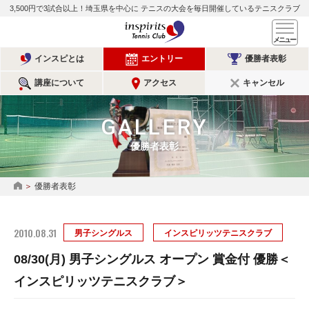
3,500円で3試合以上！埼玉県を中心に
テニスの大会を毎日開催しているテニスクラブ
インスピリッツテニスクラ
メ
インスピとは
エントリー
優勝者表彰
講座について
アクセス
キャンセル
GALLERY
優勝者表彰
優勝者表彰
HOME
2010.08.31
男子シングルス
インスピリッツテニスクラブ
08/30(月) 男子シングルス オープン 賞金付 優勝＜
インスピリッツテニスクラブ＞