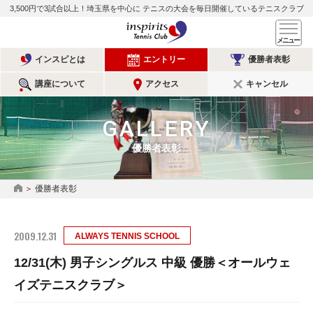
3,500円で3試合以上！埼玉県を中心に
テニスの大会を毎日開催しているテニスクラブ
インスピリッツテニスクラ
メ
インスピとは
エントリー
優勝者表彰
講座について
アクセス
キャンセル
GALLERY
優勝者表彰
優勝者表彰
HOME
2009.12.31
ALWAYS TENNIS SCHOOL
12/31(木) 男子シングルス 中級 優勝＜オールウェ
イズテニスクラブ＞