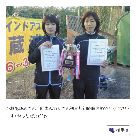
小桐あゆみさん、鈴木みのりさん初参加初優勝おめでとうござい
ます♪やったぜよ(^^)v
拍手
0