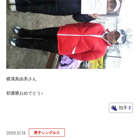
横溝真由美さん
初優勝おめでとう♪
拍手
2
2008.01.18
男子シングルス