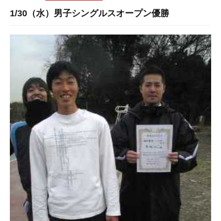
1/30（水）男子シングルスオープン優勝