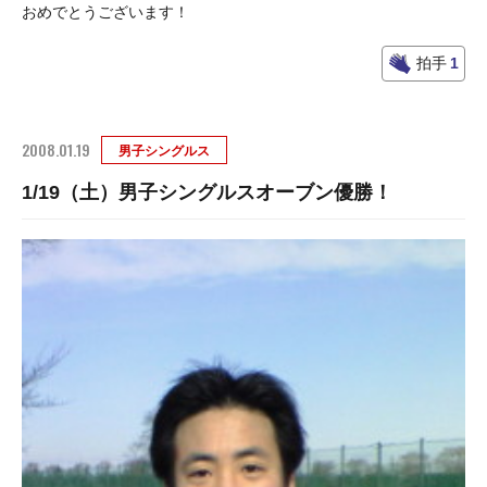
おめでとうございます！
拍手
1
2008.01.19
男子シングルス
1/19（土）男子シングルスオーブン優勝！