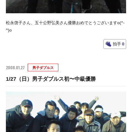
松永啓子さん、五十公野弘美さん優勝おめでとうございますo(^-
^)o
拍手
0
2008.01.27
男子ダブルス
1/27（日）男子ダブルス初〜中級優勝