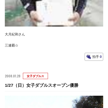
大月紀和さん
三連覇☆
拍手
0
2008.01.28
女子ダブルス
1/27（日）女子ダブルスオープン優勝