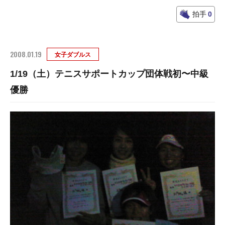
拍手
0
2008.01.19
女子ダブルス
1/19（土）テニスサポートカップ団体戦初〜中級
優勝