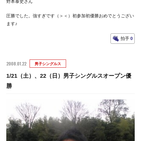
野本泰史さん
圧勝でした。強すぎです（＞＜）初参加初優勝おめでとうござい
ます♪
拍手
0
2008.01.22
男子シングルス
1/21（土）、22（日）男子シングルスオープン優
勝