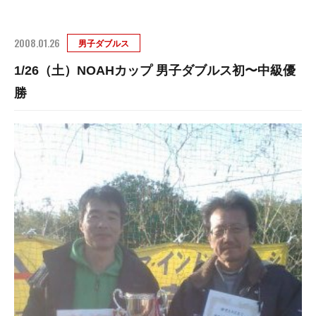
2008.01.26
男子ダブルス
1/26（土）NOAHカップ 男子ダブルス初〜中級優
勝