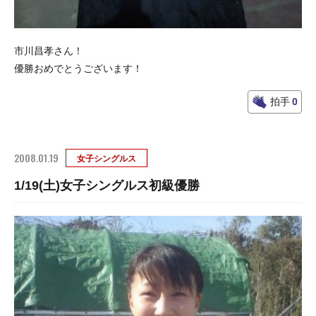
市川昌孝さん！
優勝おめでとうございます！
拍手
0
2008.01.19
女子シングルス
1/19(土)女子シングルス初級優勝