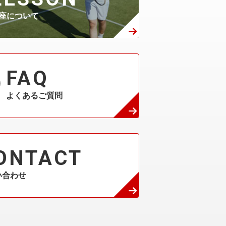
1月
2月
3月
4月
5月
6月
7月
(522)
(408)
(314)
(295)
(313)
(130)
(65)
座について
1月
2月
3月
4月
5月
6月
(384)
(336)
(270)
(208)
(139)
(60)
FAQ
1月
2月
3月
4月
5月
(418)
(271)
(230)
(144)
(32)
よくあるご質問
1月
2月
3月
4月
(374)
(179)
(139)
(45)
1月
2月
3月
(231)
(109)
(76)
ONTACT
い合わせ
1月
2月
(132)
(68)
1月
(42)