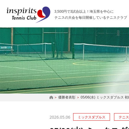
インスピリッツテニスクラブ
3,500円で3試合以上！埼玉県を中心に
テニスの大会を毎日開催しているテニスクラブ
優勝者表彰
05/06(水) ミックスダブルス
HOME
2026.05.06
ミックスダブルス
テニス