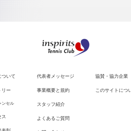
インスピリッツテ
について
代表者メッセージ
協賛・協力企業
トリー
事業概要と規約
このサイトにつ
ャンセル
スタッフ紹介
セス
よくあるご質問
者表彰