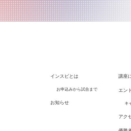
インスピとは
講座
お申込みから試合まで
エン
お知らせ
キ
アク
優勝