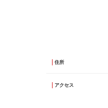
住所
アクセス