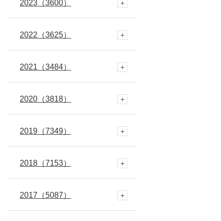
2023
6月
11月
12月
（3600）
(227)
(353)
(341)
2022
5月
10月
11月
12月
（3625）
(406)
(250)
(312)
(330)
2021
4月
9月
10月
11月
12月
（3484）
(309)
(293)
(282)
(309)
(337)
2020
3月
8月
9月
10月
11月
12月
（3818）
(345)
(313)
(303)
(279)
(281)
(297)
2019
2月
7月
8月
9月
10月
11月
12月
（7349）
(290)
(307)
(286)
(305)
(339)
(309)
(278)
2018
1月
6月
7月
8月
9月
10月
11月
12月
（7153）
(343)
(273)
(282)
(304)
(262)
(294)
(308)
(643)
2017
5月
6月
7月
8月
9月
10月
11月
12月
（5087）
(281)
(282)
(316)
(277)
(281)
(230)
(448)
(676)