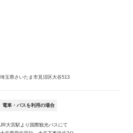
埼玉県さいたま市見沼区大谷513
電車・バスを利用の場合
JR大宮駅より国際観光バスにて