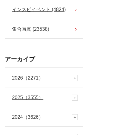
インスピイベント (4824)
集合写真 (23538)
アーカイブ
2026
（2271）
2025
8月
（3555）
(62)
2024
7月
12月
（3626）
(289)
(288)