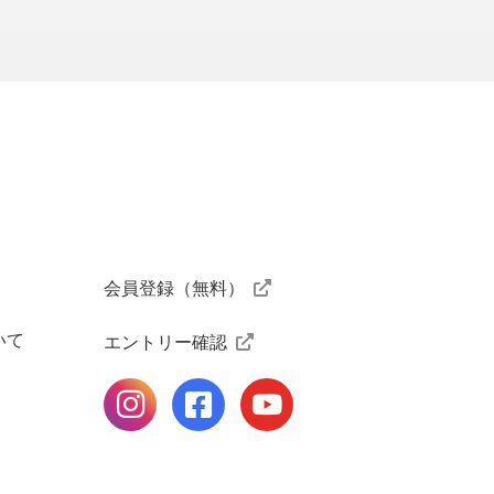
ニスクラブ
会員登録（無料）
いて
エントリー確認
公式Instagramページ
公式facebookページ
公式Youtubeページ