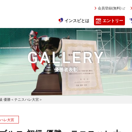
会員登録(無料)
インスピとは
エントリー
GALLERY
優勝者表彰
 初級 優勝＜テニスハレ大宮＞
ハレ大宮