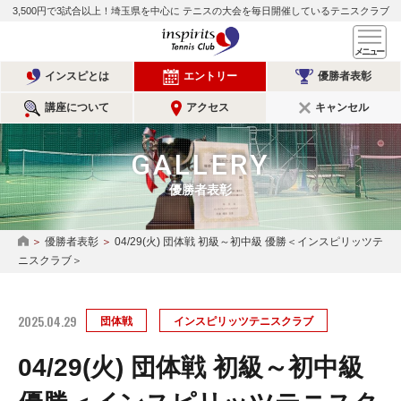
3,500円で3試合以上！埼玉県を中心に
テニスの大会を毎日開催しているテニスクラブ
インスピリッツテニスクラ
メ
インスピとは
エントリー
優勝者表彰
講座について
アクセス
キャンセル
GALLERY
優勝者表彰
優勝者表彰
04/29(火) 団体戦 初級～初中級 優勝＜インスピリッツテ
HOME
ニスクラブ＞
2025.04.29
団体戦
インスピリッツテニスクラブ
04/29(火) 団体戦 初級～初中級