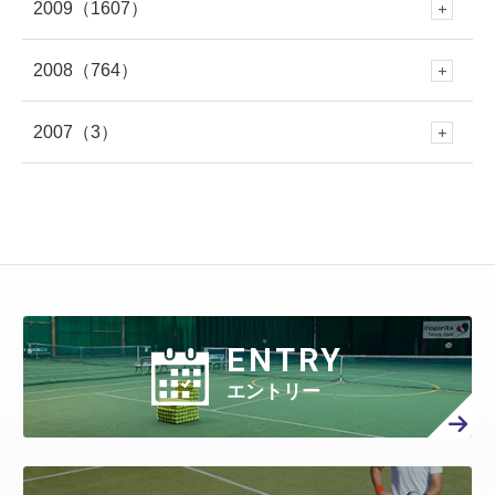
1月
(340)
7月
(447)
2009
（1607）
6月
(417)
12月
(382)
5月
(673)
11月
(335)
4月
(722)
10月
(354)
2月
(652)
9月
(409)
2月
(309)
8月
(445)
1月
(316)
7月
(418)
2008
（764）
6月
(383)
12月
(213)
5月
(479)
11月
(316)
4月
(712)
10月
(353)
3月
(657)
9月
(365)
1月
(619)
8月
(460)
1月
(275)
7月
(408)
2007
（3）
6月
(417)
12月
(79)
5月
(548)
11月
(50)
4月
(371)
10月
(261)
3月
(539)
9月
(358)
2月
(577)
8月
(458)
7月
(481)
6月
(310)
12月
(3)
5月
(578)
11月
(86)
4月
(401)
10月
(27)
3月
(415)
9月
(299)
2月
(457)
8月
(309)
1月
(707)
7月
(390)
6月
(401)
5月
(471)
4月
(388)
10月
(84)
3月
(440)
9月
(199)
2月
(424)
8月
(366)
1月
(454)
7月
(351)
6月
(346)
5月
(512)
4月
(447)
ENTRY
3月
(443)
9月
(87)
2月
(398)
8月
(167)
1月
(466)
7月
(306)
6月
(297)
エントリー
5月
(408)
4月
(402)
3月
(410)
2月
(360)
8月
(40)
1月
(438)
7月
(158)
6月
(294)
5月
(301)
4月
(386)
3月
(461)
2月
(277)