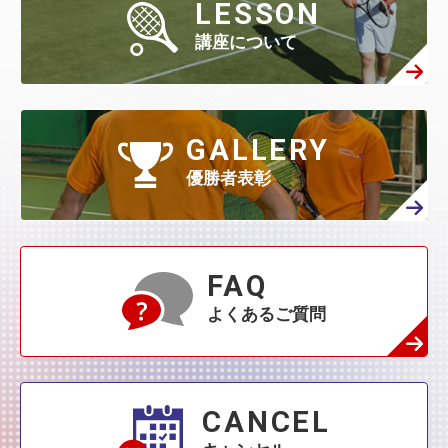
1月
(482)
7月
(65)
LESSON
6月
(130)
5月
(313)
4月
(295)
3月
(314)
講座について
2月
(408)
1月
(522)
6月
(60)
5月
(139)
4月
(208)
3月
(270)
2月
(336)
1月
(384)
5月
(32)
4月
(144)
GALLERY
3月
(230)
2月
(271)
1月
(418)
優勝者表彰
4月
(45)
3月
(139)
2月
(179)
1月
(374)
3月
(76)
2月
(109)
FAQ
1月
(231)
よくあるご質問
2月
(68)
1月
(132)
1月
(42)
CANCEL