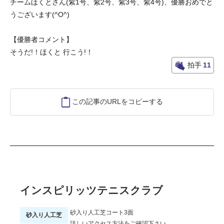
チームほくとさん(紫1号、紫2号、紫3号、紫4号)、優勝おめでと
うございます(^O^)
【優勝者コメント】
そうだ!！ほくと 行こう!！
拍手
11
この記事のURLをコピーする
インスピリッツテニスクラブ
砂入り人工芝コート3面
砂入り人工芝
詳しいアクセス方法をご確認下さい