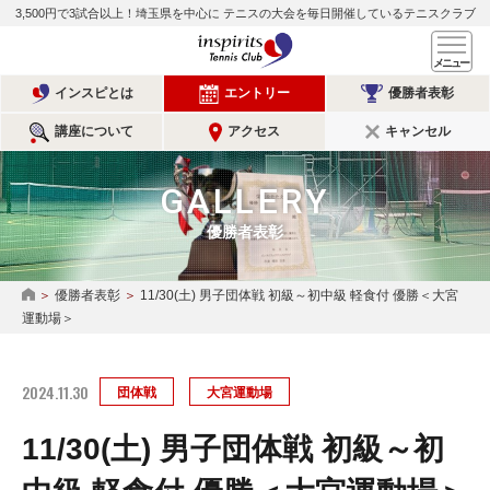
3,500円で3試合以上！埼玉県を中心に
テニスの大会を毎日開催しているテニスクラブ
インスピリッツテニスクラ
メ
インスピとは
エントリー
優勝者表彰
講座について
アクセス
キャンセル
GALLERY
優勝者表彰
優勝者表彰
11/30(土) 男子団体戦 初級～初中級 軽食付 優勝＜大宮
HOME
運動場＞
2024.11.30
団体戦
大宮運動場
11/30(土) 男子団体戦 初級～初