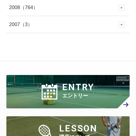
9月
(409)
2月
(309)
8月
(445)
1月
(316)
7月
(418)
2008
（764）
6月
(383)
12月
(213)
5月
(479)
11月
(316)
4月
(712)
10月
(353)
3月
(657)
9月
(365)
1月
(619)
8月
(460)
1月
(275)
7月
(408)
2007
（3）
6月
(417)
12月
(79)
5月
(548)
11月
(50)
4月
(371)
10月
(261)
3月
(539)
9月
(358)
2月
(577)
8月
(458)
7月
(481)
6月
(310)
12月
(3)
5月
(578)
11月
(86)
4月
(401)
10月
(27)
3月
(415)
9月
(299)
2月
(457)
8月
(309)
1月
(707)
7月
(390)
6月
(401)
5月
(471)
4月
(388)
10月
(84)
3月
(440)
9月
(199)
2月
(424)
8月
(366)
1月
(454)
7月
(351)
6月
(346)
5月
(512)
4月
(447)
ENTRY
3月
(443)
9月
(87)
2月
(398)
8月
(167)
1月
(466)
7月
(306)
6月
(297)
エントリー
5月
(408)
4月
(402)
3月
(410)
2月
(360)
8月
(40)
1月
(438)
7月
(158)
6月
(294)
5月
(301)
4月
(386)
3月
(461)
2月
(277)
1月
(482)
7月
(65)
LESSON
6月
(130)
5月
(313)
4月
(295)
3月
(314)