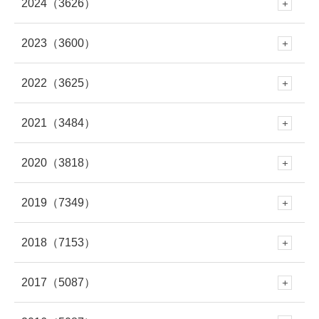
2024
（3626）
12月
(288)
7月
(289)
2023
（3600）
12月
(341)
11月
(353)
6月
(227)
2022
（3625）
12月
(330)
11月
(312)
10月
(250)
5月
(406)
2021
（3484）
12月
(337)
11月
(309)
10月
(282)
9月
(293)
4月
(309)
2020
（3818）
12月
(297)
11月
(281)
10月
(279)
9月
(303)
8月
(313)
3月
(345)
2019
（7349）
12月
(278)
11月
(309)
10月
(339)
9月
(305)
8月
(286)
7月
(307)
2018
（7153）
2月
(290)
12月
(643)
11月
(308)
10月
(294)
9月
(262)
8月
(304)
7月
(282)
2017
（5087）
6月
(273)
12月
(676)
1月
(343)
11月
(448)
10月
(230)
9月
(281)
8月
(277)
7月
(316)