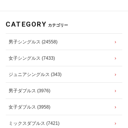
CATEGORY
カテゴリー
男子シングルス (24558)
女子シングルス (7433)
ジュニアシングルス (343)
男子ダブルス (3976)
女子ダブルス (3958)
ミックスダブルス (7421)