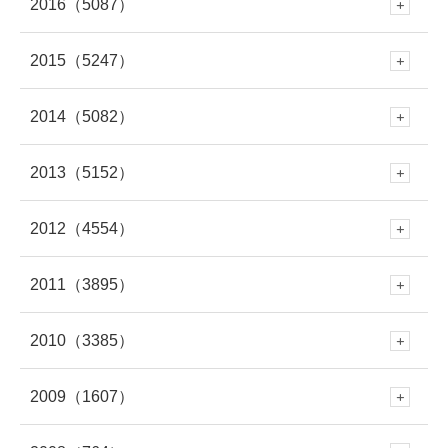
2016
（5087）
6月
(282)
12月
(504)
5月
(281)
11月
(614)
10月
(419)
9月
(258)
8月
(279)
7月
(320)
2015
（5247）
6月
(249)
12月
(485)
5月
(334)
11月
(459)
4月
(264)
10月
(570)
9月
(695)
8月
(361)
7月
(295)
2014
（5082）
6月
(250)
12月
(466)
5月
(308)
11月
(387)
4月
(312)
10月
(264)
3月
(297)
9月
(542)
8月
(686)
7月
(208)
2013
（5152）
6月
(253)
12月
(483)
5月
(362)
11月
(412)
4月
(279)
10月
(454)
3月
(312)
9月
(365)
2月
(301)
8月
(663)
7月
(529)
2012
（4554）
6月
(223)
12月
(471)
5月
(345)
11月
(433)
4月
(263)
10月
(438)
3月
(272)
9月
(328)
2月
(261)
8月
(446)
1月
(335)
7月
(708)
2011
（3895）
6月
(578)
12月
(391)
4月
(95)
11月
(414)
4月
(279)
10月
(395)
3月
(319)
9月
(391)
2月
(309)
8月
(378)
1月
(319)
7月
(477)
2010
（3385）
6月
(545)
12月
(381)
5月
(688)
11月
(388)
3月
(586)
10月
(349)
3月
(268)
9月
(481)
2月
(299)
8月
(454)
1月
(340)
7月
(447)
2009
（1607）
6月
(417)
12月
(382)
5月
(673)
11月
(335)
4月
(722)
10月
(354)
2月
(652)
9月
(409)
2月
(309)
8月
(445)
1月
(316)
7月
(418)