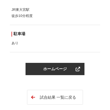
JR東大宮駅
徒歩10分程度
駐車場
あり
ホームページ
試合結果 一覧に戻る