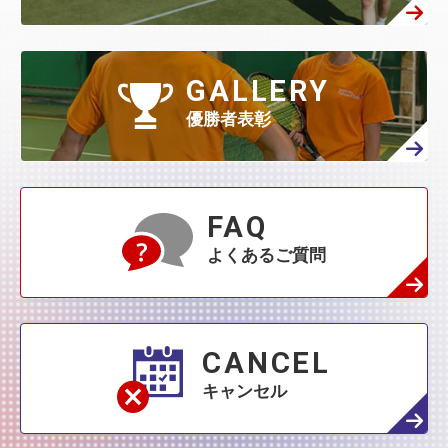
6月
(60)
5月
(139)
4月
(208)
3月
(270)
2月
(336)
1月
(384)
5月
(32)
4月
(144)
GALLERY
3月
(230)
2月
(271)
1月
(418)
優勝者表彰
4月
(45)
3月
(139)
2月
(179)
1月
(374)
3月
(76)
2月
(109)
FAQ
1月
(231)
よくあるご質問
2月
(68)
1月
(132)
1月
(42)
CANCEL
キャンセル