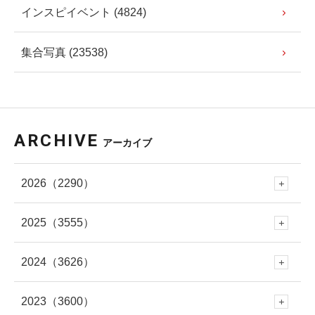
インスピイベント (4824)
集合写真 (23538)
ARCHIVE
アーカイブ
2026
（2290）
2025
（3555）
8月
(81)
2024
（3626）
12月
(288)
7月
(289)
2023
（3600）
12月
(341)
11月
(353)