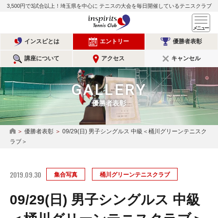
3,500円で3試合以上！埼玉県を中心に
テニスの大会を毎日開催しているテニスクラブ
インスピリッツテニスクラ
メ
インスピとは
エントリー
優勝者表彰
講座について
アクセス
キャンセル
GALLERY
優勝者表彰
優勝者表彰
09/29(日) 男子シングルス 中級＜桶川グリーンテニスク
HOME
ラブ＞
2019.09.30
集合写真
桶川グリーンテニスクラブ
09/29(日) 男子シングルス 中級