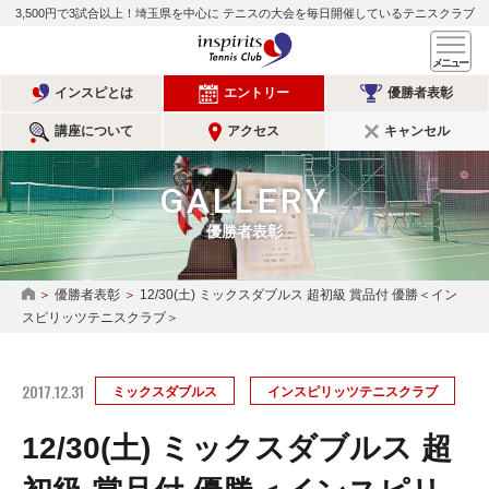
3,500円で3試合以上！埼玉県を中心に
テニスの大会を毎日開催しているテニスクラブ
インスピリッツテニスクラ
メ
インスピとは
エントリー
優勝者表彰
講座について
アクセス
キャンセル
GALLERY
優勝者表彰
優勝者表彰
12/30(土) ミックスダブルス 超初級 賞品付 優勝＜イン
HOME
スピリッツテニスクラブ＞
2017.12.31
ミックスダブルス
インスピリッツテニスクラブ
12/30(土) ミックスダブルス 超