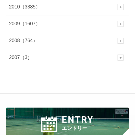
2月
(309)
8月
(378)
1月
(319)
7月
(477)
2010
（3385）
6月
(545)
12月
(381)
5月
(688)
11月
(388)
3月
(586)
10月
(349)
3月
(268)
9月
(481)
2月
(299)
8月
(454)
1月
(340)
7月
(447)
2009
（1607）
6月
(417)
12月
(382)
5月
(673)
11月
(335)
4月
(722)
10月
(354)
2月
(652)
9月
(409)
2月
(309)
8月
(445)
1月
(316)
7月
(418)
2008
（764）
6月
(383)
12月
(213)
5月
(479)
11月
(316)
4月
(712)
10月
(353)
3月
(657)
9月
(365)
1月
(619)
8月
(460)
1月
(275)
7月
(408)
2007
（3）
6月
(417)
12月
(79)
5月
(548)
11月
(50)
4月
(371)
10月
(261)
3月
(539)
9月
(358)
2月
(577)
8月
(458)
7月
(481)
6月
(310)
12月
(3)
5月
(578)
11月
(86)
4月
(401)
10月
(27)
3月
(415)
9月
(299)
2月
(457)
8月
(309)
1月
(707)
7月
(390)
6月
(401)
5月
(471)
4月
(388)
10月
(84)
3月
(440)
9月
(199)
2月
(424)
8月
(366)
1月
(454)
7月
(351)
6月
(346)
5月
(512)
4月
(447)
ENTRY
3月
(443)
9月
(87)
2月
(398)
8月
(167)
1月
(466)
7月
(306)
6月
(297)
エントリー
5月
(408)
4月
(402)
3月
(410)