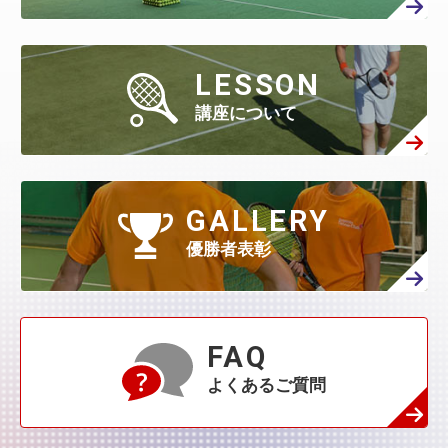
2月
(360)
8月
(40)
1月
(438)
7月
(158)
6月
(294)
5月
(301)
4月
(386)
3月
(461)
2月
(277)
1月
(482)
7月
(65)
LESSON
6月
(130)
5月
(313)
4月
(295)
3月
(314)
講座について
2月
(408)
1月
(522)
6月
(60)
5月
(139)
4月
(208)
3月
(270)
2月
(336)
1月
(384)
5月
(32)
4月
(144)
GALLERY
3月
(230)
2月
(271)
1月
(418)
優勝者表彰
4月
(45)
3月
(139)
2月
(179)
1月
(374)
3月
(76)
2月
(109)
FAQ
1月
(231)
よくあるご質問
2月
(68)
1月
(132)