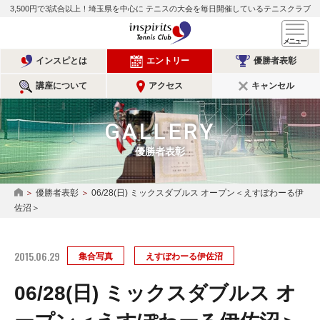
3,500円で3試合以上！埼玉県を中心に
テニスの大会を毎日開催しているテニスクラブ
インスピリッツテニスクラ
メ
インスピとは
エントリー
優勝者表彰
講座について
アクセス
キャンセル
GALLERY
優勝者表彰
優勝者表彰
06/28(日) ミックスダブルス オープン＜えすぽわーる伊
HOME
佐沼＞
2015.06.29
集合写真
えすぽわーる伊佐沼
06/28(日) ミックスダブルス オ