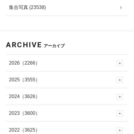
集合写真 (23538)
ARCHIVE
アーカイブ
2026
（2266）
2025
（3555）
8月
(57)
2024
（3626）
12月
(288)
7月
(289)
2023
（3600）
12月
(341)
11月
(353)
6月
(227)
2022
（3625）
12月
(330)