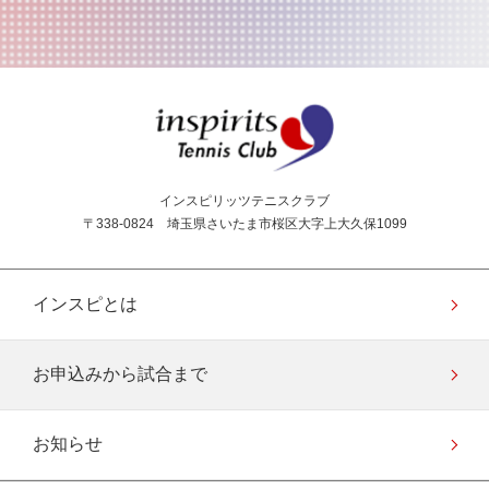
インスピリッツテニス
インスピリッツテニスクラブ
〒338-0824 埼玉県さいたま市桜区大字上大久保1099
インスピとは
お申込みから試合まで
お知らせ