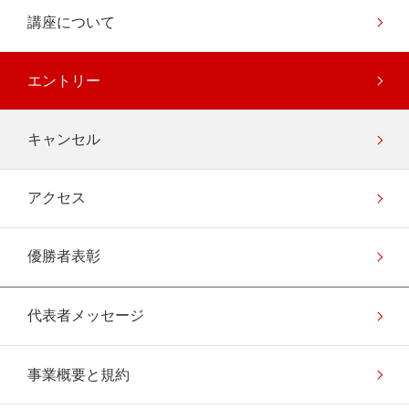
講座について
エントリー
キャンセル
アクセス
優勝者表彰
代表者メッセージ
事業概要と規約