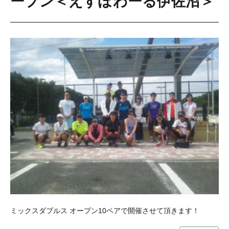
ープン＜えすぽわーる伊佐沼＞
ミックスダブルス オープン10ペアで開催させて頂きます！