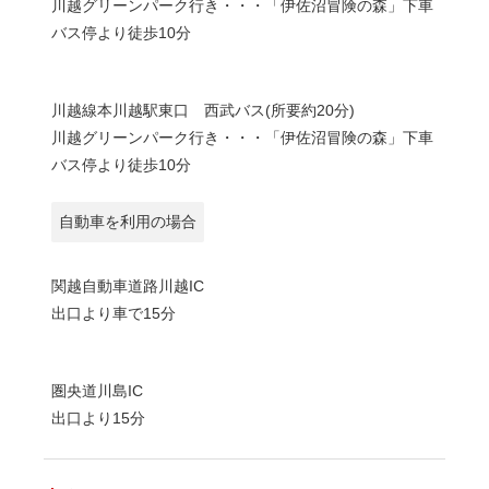
川越グリーンパーク行き・・・「伊佐沼冒険の森」下車
バス停より徒歩10分
川越線本川越駅東口 西武バス(所要約20分)
川越グリーンパーク行き・・・「伊佐沼冒険の森」下車
バス停より徒歩10分
自動車を利用の場合
関越自動車道路川越IC
出口より車で15分
圏央道川島IC
出口より15分