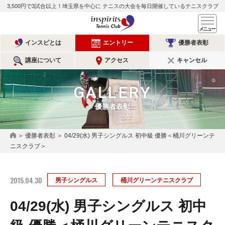
3,500円で3試合以上！埼玉県を中心に
テニスの大会を毎日開催しているテニスクラブ
インスピリッツテニスクラ
メ
インスピとは
エントリー
優勝者表彰
講座について
アクセス
キャンセル
GALLERY
優勝者表彰
優勝者表彰
04/29(水) 男子シングルス 初中級 優勝＜桶川グリーンテ
HOME
ニスクラブ＞
2015.04.30
男子シングルス
桶川グリーンテニスクラブ
04/29(水) 男子シングルス 初中