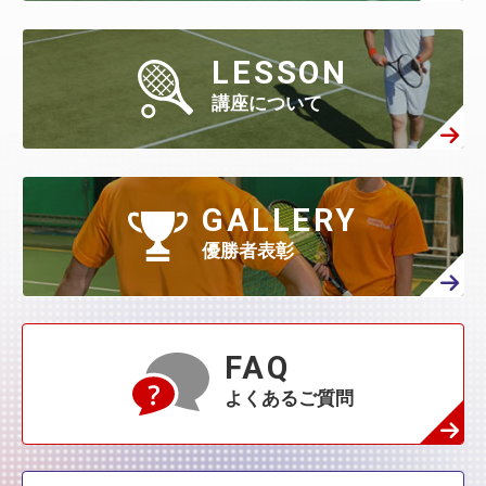
6月
(294)
5月
(301)
4月
(386)
3月
(461)
2月
(277)
1月
(482)
7月
(65)
LESSON
6月
(130)
5月
(313)
4月
(295)
3月
(314)
講座について
2月
(408)
1月
(522)
6月
(60)
5月
(139)
4月
(208)
3月
(270)
2月
(336)
1月
(384)
5月
(32)
4月
(144)
GALLERY
3月
(230)
2月
(271)
1月
(418)
優勝者表彰
4月
(45)
3月
(139)
2月
(179)
1月
(374)
3月
(76)
2月
(109)
FAQ
1月
(231)
よくあるご質問
2月
(68)
1月
(132)
1月
(42)