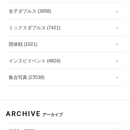
女子ダブルス (3958)
ミックスダブルス (7421)
団体戦 (1021)
インスピイベント (4824)
集合写真 (23538)
ARCHIVE
アーカイブ