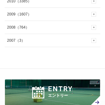
2010
（3385）
6月
(545)
12月
(381)
5月
(688)
11月
(388)
3月
(586)
10月
(349)
3月
(268)
9月
(481)
2月
(299)
8月
(454)
1月
(340)
7月
(447)
2009
（1607）
6月
(417)
12月
(382)
5月
(673)
11月
(335)
4月
(722)
10月
(354)
2月
(652)
9月
(409)
2月
(309)
8月
(445)
1月
(316)
7月
(418)
2008
（764）
6月
(383)
12月
(213)
5月
(479)
11月
(316)
4月
(712)
10月
(353)
3月
(657)
9月
(365)
1月
(619)
8月
(460)
1月
(275)
7月
(408)
2007
（3）
6月
(417)
12月
(79)
5月
(548)
11月
(50)
4月
(371)
10月
(261)
3月
(539)
9月
(358)
2月
(577)
8月
(458)
7月
(481)
6月
(310)
12月
(3)
5月
(578)
11月
(86)
4月
(401)
10月
(27)
3月
(415)
9月
(299)
2月
(457)
8月
(309)
1月
(707)
7月
(390)
6月
(401)
5月
(471)
4月
(388)
10月
(84)
3月
(440)
9月
(199)
2月
(424)
8月
(366)
1月
(454)
7月
(351)
6月
(346)
5月
(512)
4月
(447)
ENTRY
3月
(443)
9月
(87)
2月
(398)
8月
(167)
1月
(466)
7月
(306)
6月
(297)
エントリー
5月
(408)
4月
(402)
3月
(410)
2月
(360)
8月
(40)
1月
(438)
7月
(158)