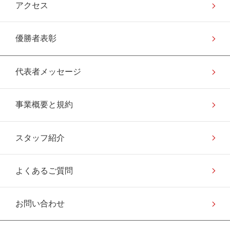
アクセス
優勝者表彰
代表者メッセージ
事業概要と規約
スタッフ紹介
よくあるご質問
お問い合わせ