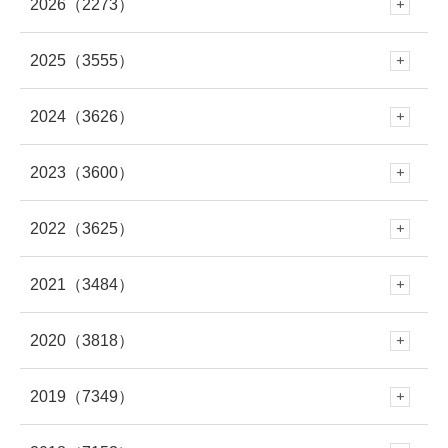
2026
（2273）
2025
（3555）
8月
(64)
2024
（3626）
12月
(288)
7月
(289)
2023
（3600）
12月
(341)
11月
(353)
6月
(227)
2022
（3625）
12月
(330)
11月
(312)
10月
(250)
5月
(406)
2021
（3484）
12月
(337)
11月
(309)
10月
(282)
9月
(293)
4月
(309)
2020
（3818）
12月
(297)
11月
(281)
10月
(279)
9月
(303)
8月
(313)
3月
(345)
2019
（7349）
12月
(278)
11月
(309)
10月
(339)
9月
(305)
8月
(286)
7月
(307)