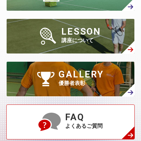
4月
(402)
3月
(410)
2月
(360)
8月
(40)
1月
(438)
7月
(158)
6月
(294)
5月
(301)
4月
(386)
3月
(461)
2月
(277)
1月
(482)
7月
(65)
LESSON
6月
(130)
5月
(313)
4月
(295)
3月
(314)
講座について
2月
(408)
1月
(522)
6月
(60)
5月
(139)
4月
(208)
3月
(270)
2月
(336)
1月
(384)
5月
(32)
4月
(144)
GALLERY
3月
(230)
2月
(271)
1月
(418)
優勝者表彰
4月
(45)
3月
(139)
2月
(179)
1月
(374)
3月
(76)
2月
(109)
FAQ
1月
(231)
よくあるご質問
2月
(68)
1月
(132)