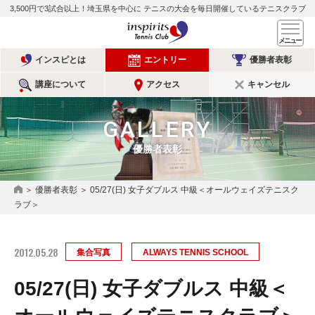
3,500円で3試合以上！埼玉県を中心に
テニスの大会を毎日開催しているテニスクラブ
インスピリッツテニスクラ
メ
インスピとは
エントリー
優勝者表彰
講座について
アクセス
キャンセル
GALLERY
優勝者表彰
優勝者表彰
05/27(日) 女子ダブルス 中級＜オールウェイズテニスク
HOME
ラブ＞
2012.05.28
集合写真
ALWAYS TENNIS SCHOOL
05/27(日) 女子ダブルス 中級＜