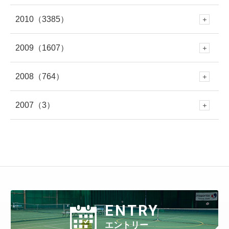
4月
(279)
10月
(395)
3月
(319)
9月
(391)
2月
(309)
8月
(378)
1月
(319)
7月
(477)
2010
（3385）
6月
(545)
12月
(381)
5月
(688)
11月
(388)
3月
(586)
10月
(349)
3月
(268)
9月
(481)
2月
(299)
8月
(454)
1月
(340)
7月
(447)
2009
（1607）
6月
(417)
12月
(382)
5月
(673)
11月
(335)
4月
(722)
10月
(354)
2月
(652)
9月
(409)
2月
(309)
8月
(445)
1月
(316)
7月
(418)
2008
（764）
6月
(383)
12月
(213)
5月
(479)
11月
(316)
4月
(712)
10月
(353)
3月
(657)
9月
(365)
1月
(619)
8月
(460)
1月
(275)
7月
(408)
2007
（3）
6月
(417)
12月
(79)
5月
(548)
11月
(50)
4月
(371)
10月
(261)
3月
(539)
9月
(358)
2月
(577)
8月
(458)
7月
(481)
6月
(310)
12月
(3)
5月
(578)
11月
(86)
4月
(401)
10月
(27)
3月
(415)
9月
(299)
2月
(457)
8月
(309)
1月
(707)
7月
(390)
6月
(401)
5月
(471)
4月
(388)
10月
(84)
3月
(440)
9月
(199)
2月
(424)
8月
(366)
1月
(454)
7月
(351)
6月
(346)
5月
(512)
4月
(447)
ENTRY
3月
(443)
9月
(87)
2月
(398)
8月
(167)
1月
(466)
7月
(306)
6月
(297)
エントリー
5月
(408)