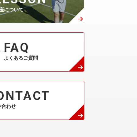
1月
2月
3月
4月
5月
6月
7月
(522)
(408)
(314)
(295)
(313)
(130)
(65)
座について
1月
2月
3月
4月
5月
6月
(384)
(336)
(270)
(208)
(139)
(60)
FAQ
1月
2月
3月
4月
5月
(418)
(271)
(230)
(144)
(32)
よくあるご質問
1月
2月
3月
4月
(374)
(179)
(139)
(45)
1月
2月
3月
(231)
(109)
(76)
ONTACT
い合わせ
1月
2月
(132)
(68)
1月
(42)