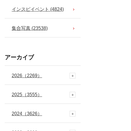
インスピイベント (4824)
集合写真 (23538)
アーカイブ
2026
（2269）
2025
8月
（3555）
(60)
2024
7月
12月
（3626）
(289)
(288)