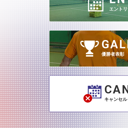
エントリ
GAL
優勝者表彰
CA
キャンセル