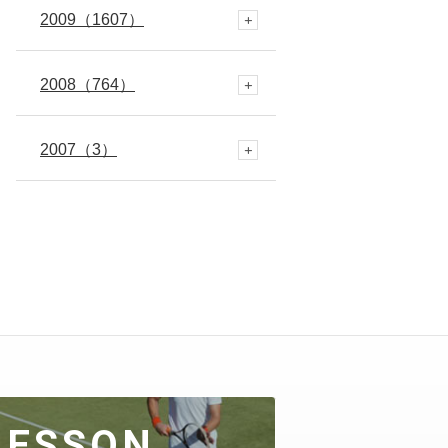
2009
1月
1月
3月
4月
5月
6月
7月
8月
9月
10月
11月
12月
（1607）
(275)
(619)
(657)
(712)
(479)
(383)
(418)
(445)
(409)
(354)
(335)
(382)
2008
2月
3月
4月
5月
6月
7月
8月
9月
10月
11月
12月
（764）
(577)
(539)
(371)
(548)
(417)
(408)
(460)
(365)
(353)
(316)
(213)
2007
1月
2月
3月
4月
5月
6月
7月
8月
9月
10月
11月
12月
（3）
(707)
(457)
(415)
(401)
(578)
(310)
(481)
(458)
(358)
(261)
(50)
(79)
1月
2月
3月
4月
5月
6月
7月
8月
9月
10月
11月
12月
(454)
(424)
(440)
(388)
(471)
(401)
(390)
(309)
(299)
(27)
(86)
(3)
1月
2月
3月
4月
5月
6月
7月
8月
9月
10月
(466)
(398)
(443)
(447)
(512)
(346)
(351)
(366)
(199)
(84)
1月
2月
3月
4月
5月
6月
7月
8月
9月
(438)
(360)
(410)
(402)
(408)
(297)
(306)
(167)
(87)
1月
2月
3月
4月
5月
6月
7月
8月
(482)
(277)
(461)
(386)
(301)
(294)
(158)
(40)
LESSON