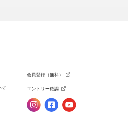
ニスクラブ
会員登録（無料）
いて
エントリー確認
公式Instagramページ
公式facebookページ
公式Youtubeページ