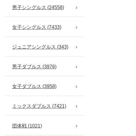
男子シングルス (24558)
女子シングルス (7433)
ジュニアシングルス (343)
男子ダブルス (3976)
女子ダブルス (3958)
ミックスダブルス (7421)
団体戦 (1021)