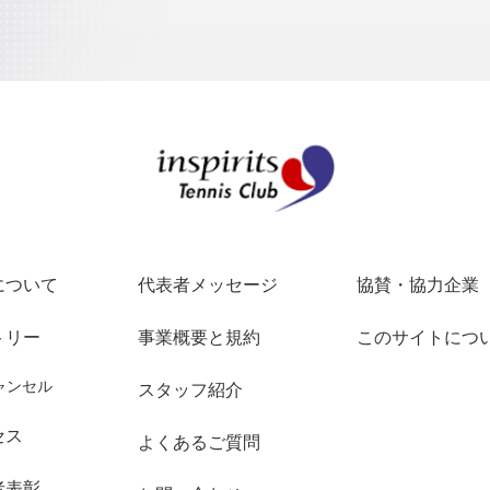
インスピリッツテ
について
代表者メッセージ
協賛・協力企業
トリー
事業概要と規約
このサイトにつ
ャンセル
スタッフ紹介
セス
よくあるご質問
者表彰