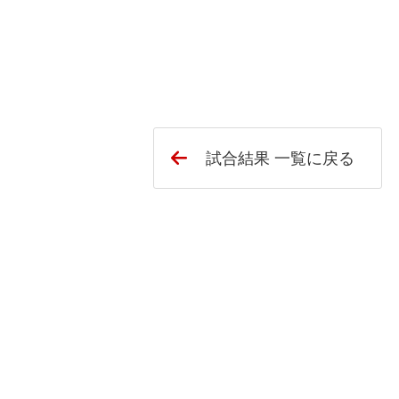
試合結果 一覧に戻る