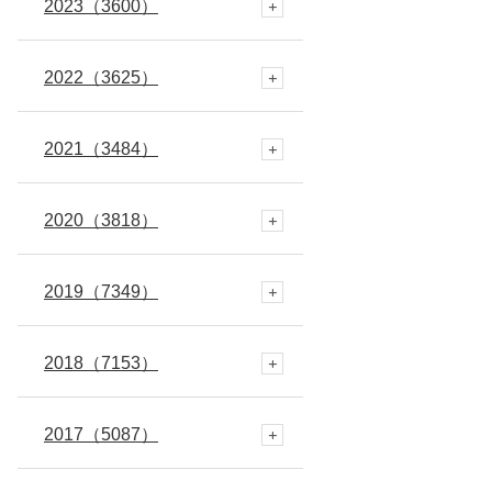
2023
6月
11月
12月
（3600）
(227)
(353)
(341)
2022
5月
10月
11月
12月
（3625）
(406)
(250)
(312)
(330)
2021
4月
9月
10月
11月
12月
（3484）
(309)
(293)
(282)
(309)
(337)
2020
3月
8月
9月
10月
11月
12月
（3818）
(345)
(313)
(303)
(279)
(281)
(297)
2019
2月
7月
8月
9月
10月
11月
12月
（7349）
(290)
(307)
(286)
(305)
(339)
(309)
(278)
2018
1月
6月
7月
8月
9月
10月
11月
12月
（7153）
(343)
(273)
(282)
(304)
(262)
(294)
(308)
(643)
2017
5月
6月
7月
8月
9月
10月
11月
12月
（5087）
(281)
(282)
(316)
(277)
(281)
(230)
(448)
(676)