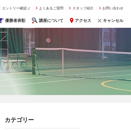
エントリー確認
よくあるご質問
スタッフ紹介
お問い合わせ
優勝者表彰
講座について
アクセス
キャンセル
カテゴリー