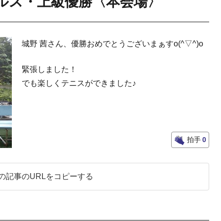
ングルス・上級優勝〈本会場〉
城野 茜さん、優勝おめでとうございまぁすo(^▽^)o
緊張しました！
でも楽しくテニスができました♪
拍手
0
の記事のURLをコピーする