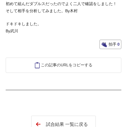
初めて組んだダブルスだったのでよく二人で確認をしました！
そして相手を分析してみました。By木村
ドキドキしました。
By武川
拍手
0
この記事のURLをコピーする
試合結果 一覧に戻る