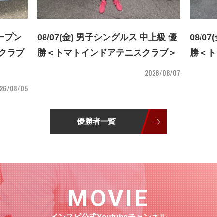
2026/06/26
オープン
08/07(金) 男子シングルス 中上級 優
08/0
クラブからのお知らせ
クラブ
勝＜トマトインドアテニスクラブ＞
勝＜ト
【重要】台風7,8号の影響による06/27(土)～06/28(日)の開催
2026/08/07
判断について（インドアでも開催判断のページを必ずご確認
26/08/05
お願いします）
優勝者一覧
2026/06/14
スケジュール
7月の大会エントリーは、06/15(月)22:00～(7/26変更あり)
MOVIE
2026/06/13
インスピ公式Youtubeチャンネル