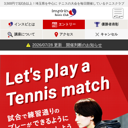
3,500円で3試合以上！埼玉県を中心に
テニスの大会を毎日開催しているテニスクラブ
インスピリッツテニスクラ
メ
インスピとは
エントリー
優勝者表彰
講座について
アクセス
キャンセル
2026/07/28
更新 開催判断のお知らせ