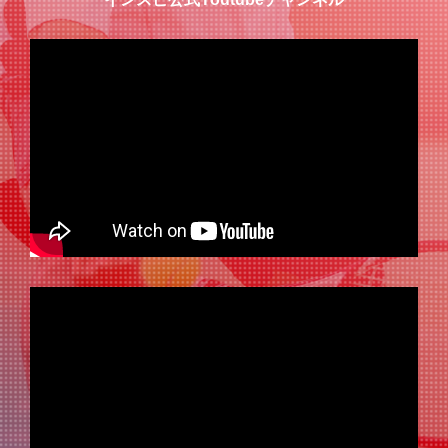
クラブからのお知らせ
6月インスピnews(冷房使用の女子シングルス大会、プロイ
ベントなど)
2026/05/14
スケジュール
6月の大会エントリーは、05/15(金)22:00～(全てアップ完
了)
2026/05/13
クラブからのお知らせ
新規会場を追加させて頂きました(高島平インドアテニスス